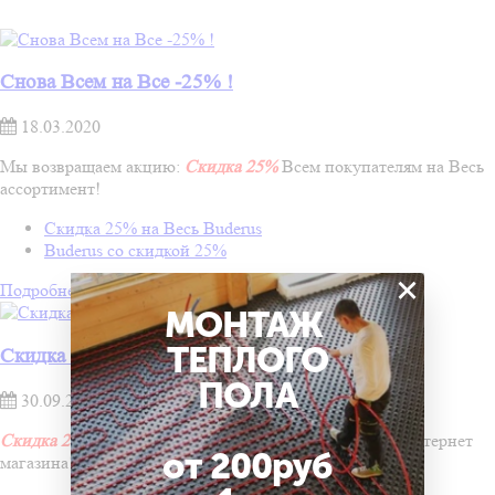
Снова Всем на Все -25% !
18.03.2020
Мы возвращаем акцию:
Скидка 25%
Всем покупателям на Весь
ассортимент!
Скидка 25% на Весь Buderus
Buderus со скидкой 25%
×
Подробнее
МОНТАЖ
ТЕПЛОГО
Скидка 25% Всем на Все!
ПОЛА
30.09.2019
Скидка 25%
Всем покупателям на Весь ассортимент интернет
от 200руб
магазина!