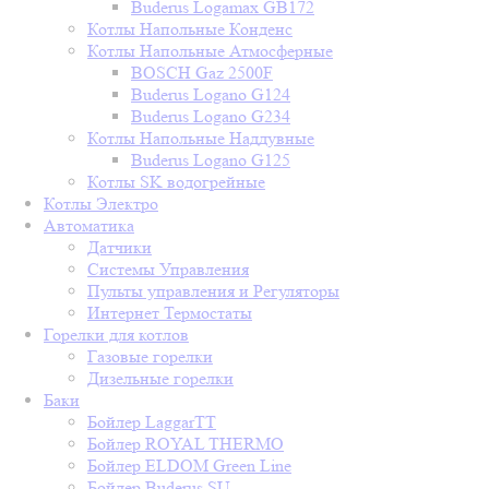
Buderus Logamax GB172
Котлы Напольные Конденс
Котлы Напольные Атмосферные
BOSCH Gaz 2500F
Buderus Logano G124
Buderus Logano G234
Котлы Напольные Наддувные
Buderus Logano G125
Котлы SK водогрейные
Котлы Электро
Автоматика
Датчики
Системы Управления
Пульты управления и Регуляторы
Интернет Термостаты
Горелки для котлов
Газовые горелки
Дизельные горелки
Баки
Бойлер LaggarTT
Бойлер ROYAL THERMO
Бойлер ELDOM Green Line
Бойлер Buderus SU