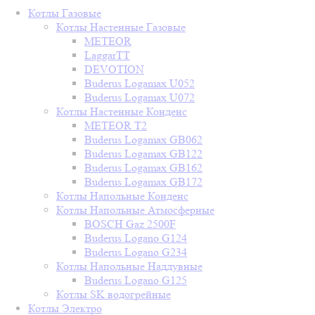
Котлы Газовые
Котлы Настенные Газовые
METEOR
LaggarTT
DEVOTION
Buderus Logamax U052
Buderus Logamax U072
Котлы Настенные Конденс
METEOR T2
Buderus Logamax GB062
Buderus Logamax GB122
Buderus Logamax GB162
Buderus Logamax GB172
Котлы Напольные Конденс
Котлы Напольные Атмосферные
BOSCH Gaz 2500F
Buderus Logano G124
Buderus Logano G234
Котлы Напольные Наддувные
Buderus Logano G125
Котлы SK водогрейные
Котлы Электро