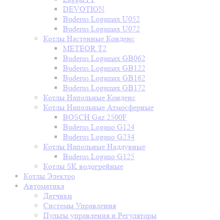
DEVOTION
Buderus Logamax U052
Buderus Logamax U072
Котлы Настенные Конденс
METEOR T2
Buderus Logamax GB062
Buderus Logamax GB122
Buderus Logamax GB162
Buderus Logamax GB172
Котлы Напольные Конденс
Котлы Напольные Атмосферные
BOSCH Gaz 2500F
Buderus Logano G124
Buderus Logano G234
Котлы Напольные Наддувные
Buderus Logano G125
Котлы SK водогрейные
Котлы Электро
Автоматика
Датчики
Системы Управления
Пульты управления и Регуляторы