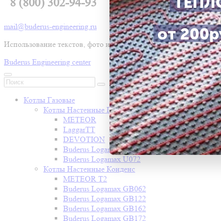
ТЕПЛ
8 (800) 302-94-93
mail@buderus-engineering.ru
от 200ру
Использование текстов, фото и видео без письменного разр
Buderus Engineering center
Котлы Газовые
Котлы Настенные Газовые
METEOR
LaggarTT
DEVOTION
Buderus Logamax U052
Buderus Logamax U072
Котлы Настенные Конденс
METEOR T2
Buderus Logamax GB062
Buderus Logamax GB122
Buderus Logamax GB162
Buderus Logamax GB172