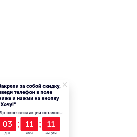
×
Закрепи за собой скидку,
введи телефон в поле
ниже и нажми на кнопку
"Хочу!"
До окончания акции осталось:
03
11
11
дни
часы
минуты