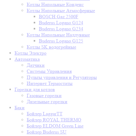
Котлы Напольные Конденс
Котлы Напольные Атмосферные
BOSCH Gaz 2500F
Buderus Logano G124
Buderus Logano G234
Котлы Напольные Наддувные
Buderus Logano G125
Котлы SK водогрейные
Котлы Электро
Автоматика
Датчики
Системы Управления
Пульты управления и Регуляторы
Интернет Термостаты
Горелки для котлов
Газовые горелки
Дизельные горелки
Баки
Бойлер LaggarTT
Бойлер ROYAL THERMO
Бойлер ELDOM Green Line
Бойлер Buderus SU