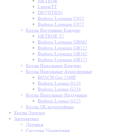
METEOR
LaggarTT
DEVOTION
Buderus Logamax U052
Buderus Logamax U072
Котлы Настенные Конденс
METEOR T2
Buderus Logamax GB062
Buderus Logamax GB122
Buderus Logamax GB162
Buderus Logamax GB172
Котлы Напольные Конденс
Котлы Напольные Атмосферные
BOSCH Gaz 2500F
Buderus Logano G124
Buderus Logano G234
Котлы Напольные Наддувные
Buderus Logano G125
Котлы SK водогрейные
Котлы Электро
Автоматика
Датчики
Системы Управления