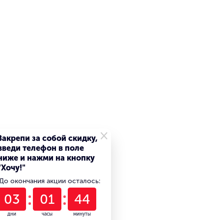
×
Закрепи за собой скидку,
введи телефон в поле
ниже и нажми на кнопку
"Хочу!"
До окончания акции осталось:
03
01
44
дни
часы
минуты