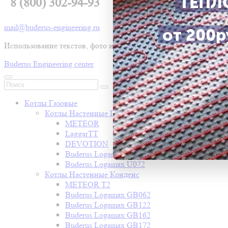
ТЕПЛ
8 (800) 302-94-93
mail@buderus-engineering.ru
от 200ру
Использование текстов, фото и видео без письменного разр
Buderus Engineering center
Котлы Газовые
Котлы Настенные Газовые
METEOR
LaggarTT
DEVOTION
Buderus Logamax U052
Buderus Logamax U072
Котлы Настенные Конденс
METEOR T2
Buderus Logamax GB062
Buderus Logamax GB122
Buderus Logamax GB162
Buderus Logamax GB172