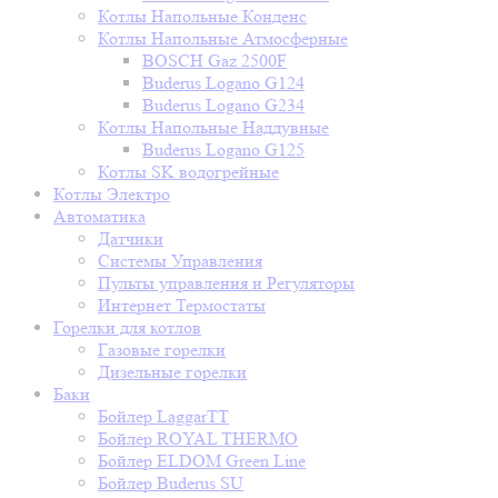
Котлы Напольные Конденс
Котлы Напольные Атмосферные
BOSCH Gaz 2500F
Buderus Logano G124
Buderus Logano G234
Котлы Напольные Наддувные
Buderus Logano G125
Котлы SK водогрейные
Котлы Электро
Автоматика
Датчики
Системы Управления
Пульты управления и Регуляторы
Интернет Термостаты
Горелки для котлов
Газовые горелки
Дизельные горелки
Баки
Бойлер LaggarTT
Бойлер ROYAL THERMO
Бойлер ELDOM Green Line
Бойлер Buderus SU