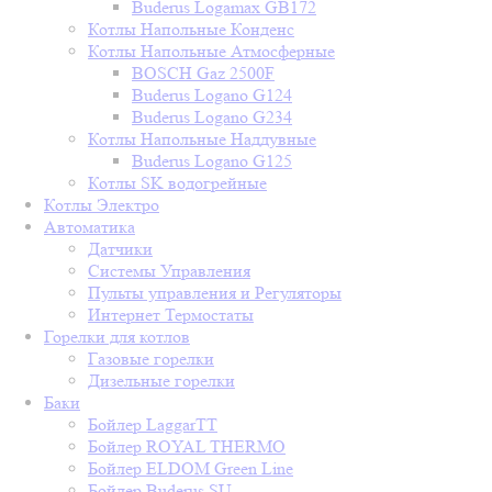
Buderus Logamax GB172
Котлы Напольные Конденс
Котлы Напольные Атмосферные
BOSCH Gaz 2500F
Buderus Logano G124
Buderus Logano G234
Котлы Напольные Наддувные
Buderus Logano G125
Котлы SK водогрейные
Котлы Электро
Автоматика
Датчики
Системы Управления
Пульты управления и Регуляторы
Интернет Термостаты
Горелки для котлов
Газовые горелки
Дизельные горелки
Баки
Бойлер LaggarTT
Бойлер ROYAL THERMO
Бойлер ELDOM Green Line
Бойлер Buderus SU