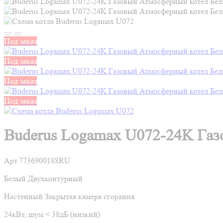
Под заказ
Под заказ
Под заказ
Под заказ
Buderus Logamax U072-24K Газ
Арт.7736900188RU
Белый
Двухконтурный
Настенный Закрытая камера сгорания
24кВт, шум ˂ 38дБ (низкий)