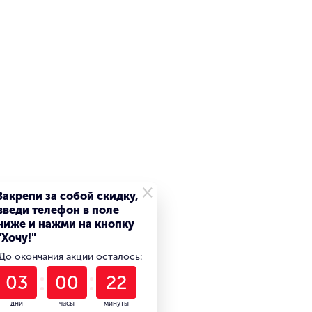
×
Закрепи за собой скидку,
введи телефон в поле
ниже и нажми на кнопку
"Хочу!"
До окончания акции осталось:
03
00
22
дни
часы
минуты