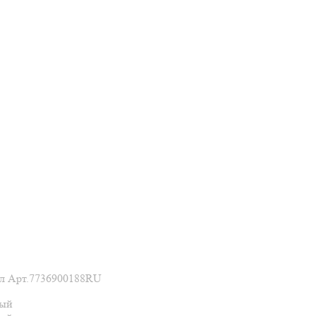
ел Арт.7736900188RU