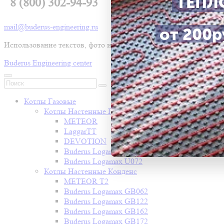
ТЕПЛ
8 (800) 302-94-93
mail@buderus-engineering.ru
от 200ру
Использование текстов, фото и видео без письменного разр
Buderus Engineering center
Котлы Газовые
Котлы Настенные Газовые
METEOR
LaggarTT
DEVOTION
Buderus Logamax U052
Buderus Logamax U072
Котлы Настенные Конденс
METEOR T2
Buderus Logamax GB062
Buderus Logamax GB122
Buderus Logamax GB162
Buderus Logamax GB172