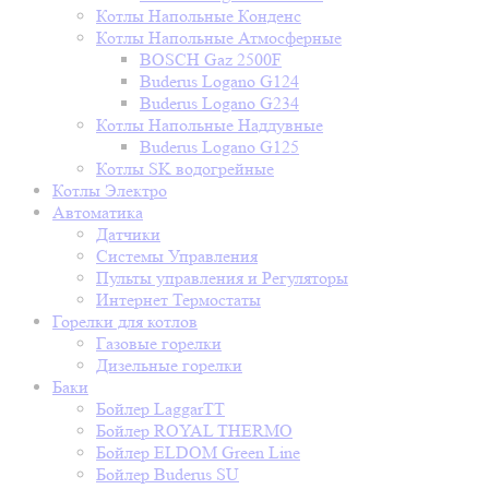
Котлы Напольные Конденс
Котлы Напольные Атмосферные
BOSCH Gaz 2500F
Buderus Logano G124
Buderus Logano G234
Котлы Напольные Наддувные
Buderus Logano G125
Котлы SK водогрейные
Котлы Электро
Автоматика
Датчики
Системы Управления
Пульты управления и Регуляторы
Интернет Термостаты
Горелки для котлов
Газовые горелки
Дизельные горелки
Баки
Бойлер LaggarTT
Бойлер ROYAL THERMO
Бойлер ELDOM Green Line
Бойлер Buderus SU