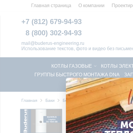
Главная страница
О компании
Проектир
+7 (812) 679-94-93
8 (800) 302-94-93
mail@buderus-engineering.ru
Использование текстов, фото и видео без пись
КОТЛЫ ГАЗОВЫЕ
КОТЛЫ ЭЛЕК
ГРУППЫ БЫСТРОГО МОНТАЖА DNA
ЗА
Главная
Баки
Бойлер Buderus SU
Бойлер Bude
М