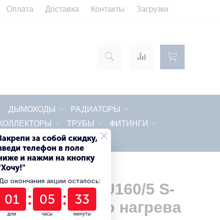
Оплата
Доставка
Контакты
Загрузки
ДЫМОХОДЫ
РАДИАТОРЫ
КОЛЛЕКТОРЫ
ТРУБЫ
ФИТИНГИ
×
Закрепи за собой скидку,
введи телефон в поле
ниже и нажми на кнопку
5500670
"Хочу!"
До окончания акции осталось:
us Logalux SU160/5 S-
в наличии
01
05
33
ый Косвенного нагрева
дни
часы
минуты