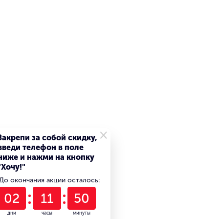
×
Закрепи за собой скидку,
введи телефон в поле
ниже и нажми на кнопку
"Хочу!"
До окончания акции осталось:
02
11
50
дни
часы
минуты