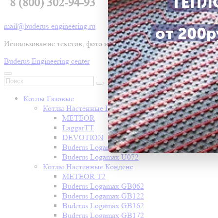
ТЕПЛ
8 (800) 302-94-93
mail@buderus-engineering.ru
от 200ру
Использование текстов, фото и видео без письменного разр
Buderus Engineering center
Котлы Газовые
Котлы Настенные Газовые
METEOR
LaggarTT
DEVOTION
Buderus Logamax U052
Buderus Logamax U072
Котлы Настенные Конденс
METEOR T2
Buderus Logamax GB062
Buderus Logamax GB122
Buderus Logamax GB162
Buderus Logamax GB172