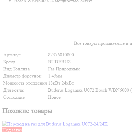
Bosch WBN6000-24 мощностью 24кВт
Все товары продаваемые и 
Артикул
87376010800
Бренд
BUDERUS
Вид Топлива
Газ Природный
Диаметр форсунок:
1,45мм
Мощность отопления
18кВт
24кВт
Для котла:
Buderus Logamax U072
Bosch WBN6000 (5
Состояние
Новое
Похожие товары
Под заказ