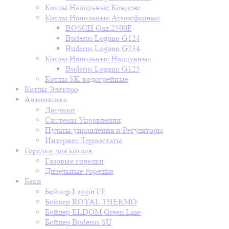
Котлы Напольные Конденс
Котлы Напольные Атмосферные
BOSCH Gaz 2500F
Buderus Logano G124
Buderus Logano G234
Котлы Напольные Наддувные
Buderus Logano G125
Котлы SK водогрейные
Котлы Электро
Автоматика
Датчики
Системы Управления
Пульты управления и Регуляторы
Интернет Термостаты
Горелки для котлов
Газовые горелки
Дизельные горелки
Баки
Бойлер LaggarTT
Бойлер ROYAL THERMO
Бойлер ELDOM Green Line
Бойлер Buderus SU