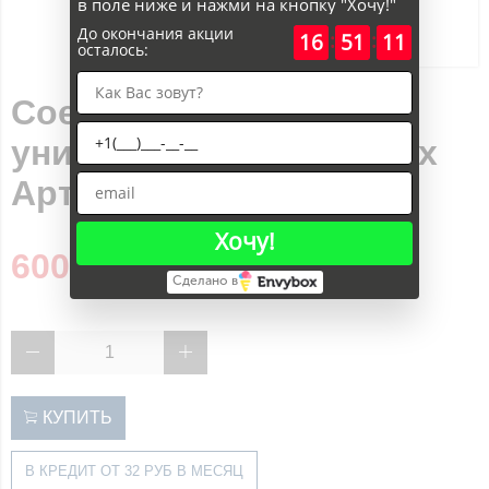
в поле ниже и нажми на кнопку "Хочу!"
До окончания акции
:
:
16
51
11
осталось:
Соединение
универсальное RIVO Fix
Арт.100007
Хочу!
600 руб
Сделано в
КУПИТЬ
В КРЕДИТ ОТ 32 РУБ В МЕСЯЦ