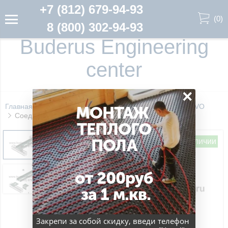
+7 (812) 679-94-93
(
0
)
8 (800) 302-94-93
Buderus Engineering
center
×
Главная
ИНСТАЛЛЯЦИИ
Монтажный профиль RIVO
МОНТАЖ
Соединение универсальное RIVO Fix Арт.100007
ТЕПЛОГО
ПОЛА
в наличии
от 200руб
за 1 м.кв.
Закрепи за собой скидку, введи телефон