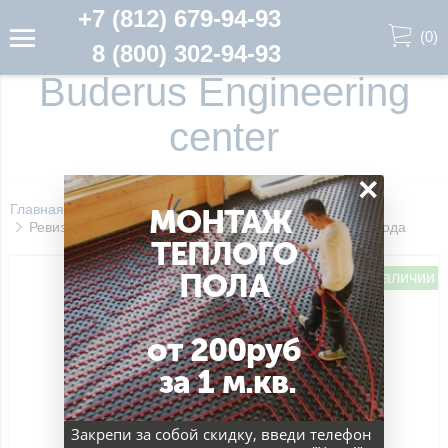
+7 (812) 679-94-93
(
0
)
8 (800) 302-94-93
Buderus Engineering
center
×
Главная
Дымоходы
Дымоходы Керамика AWT
МОНТАЖ
Ревизия AWT D160мм H660мм Керамического дымохода
ТЕПЛОГО
ПОЛА
в наличии
от 200руб
за 1 м.кв.
Закрепи за собой скидку, введи телефон