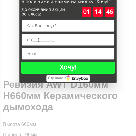
в поле ниже и нажми на кнопку "Хочу!"
До окончания акции
:
:
01
14
46
осталось:
Хочу!
Сделано в
Ревизия AWT D160мм
H660мм Керамического
дымохода
Высота 660мм
Ширина 190мм