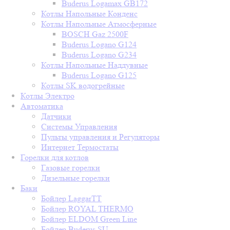
Buderus Logamax GB172
Котлы Напольные Конденс
Котлы Напольные Атмосферные
BOSCH Gaz 2500F
Buderus Logano G124
Buderus Logano G234
Котлы Напольные Наддувные
Buderus Logano G125
Котлы SK водогрейные
Котлы Электро
Автоматика
Датчики
Системы Управления
Пульты управления и Регуляторы
Интернет Термостаты
Горелки для котлов
Газовые горелки
Дизельные горелки
Баки
Бойлер LaggarTT
Бойлер ROYAL THERMO
Бойлер ELDOM Green Line
Бойлер Buderus SU