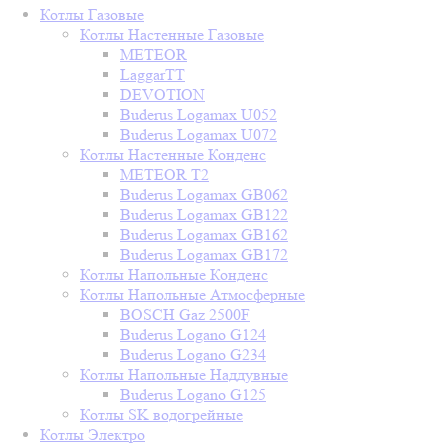
Котлы Газовые
Котлы Настенные Газовые
METEOR
LaggarTT
DEVOTION
Buderus Logamax U052
Buderus Logamax U072
Котлы Настенные Конденс
METEOR T2
Buderus Logamax GB062
Buderus Logamax GB122
Buderus Logamax GB162
Buderus Logamax GB172
Котлы Напольные Конденс
Котлы Напольные Атмосферные
BOSCH Gaz 2500F
Buderus Logano G124
Buderus Logano G234
Котлы Напольные Наддувные
Buderus Logano G125
Котлы SK водогрейные
Котлы Электро