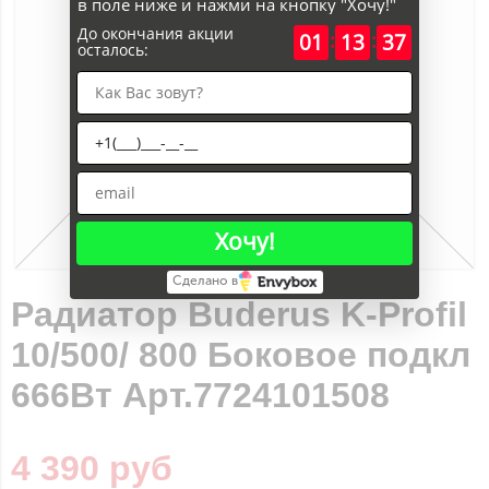
в поле ниже и нажми на кнопку "Хочу!"
До окончания акции
:
:
01
13
37
осталось:
Хочу!
Сделано в
Радиатор Buderus K-Profil
10/500/ 800 Боковое подкл
666Вт Арт.7724101508
4 390 руб