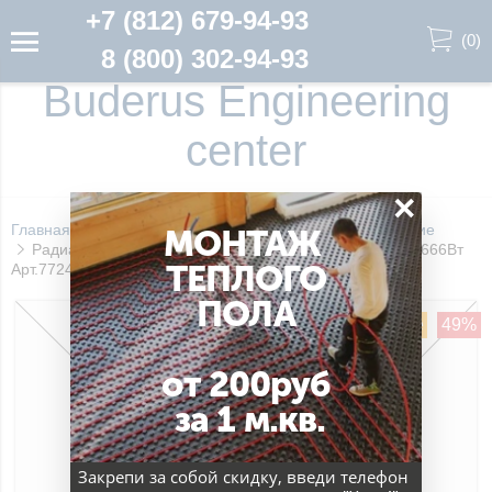
+7 (812) 679-94-93
(
0
)
8 (800) 302-94-93
Buderus Engineering
center
×
Главная
Радиаторы
K-Profil - Боковое подключение
МОНТАЖ
Радиатор Buderus K-Profil 10/500/ 800 Боковое подкл 666Вт
ТЕПЛОГО
Арт.7724101508
ПОЛА
наличие уточняйте
49%
от 200руб
за 1 м.кв.
Закрепи за собой скидку, введи телефон