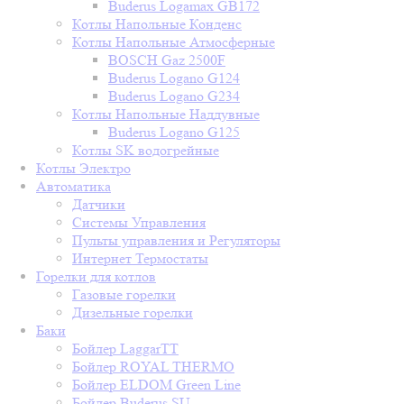
Buderus Logamax GB172
Котлы Напольные Конденс
Котлы Напольные Атмосферные
BOSCH Gaz 2500F
Buderus Logano G124
Buderus Logano G234
Котлы Напольные Наддувные
Buderus Logano G125
Котлы SK водогрейные
Котлы Электро
Автоматика
Датчики
Системы Управления
Пульты управления и Регуляторы
Интернет Термостаты
Горелки для котлов
Газовые горелки
Дизельные горелки
Баки
Бойлер LaggarTT
Бойлер ROYAL THERMO
Бойлер ELDOM Green Line
Бойлер Buderus SU