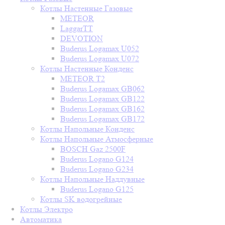
Котлы Настенные Газовые
METEOR
LaggarTT
DEVOTION
Buderus Logamax U052
Buderus Logamax U072
Котлы Настенные Конденс
METEOR T2
Buderus Logamax GB062
Buderus Logamax GB122
Buderus Logamax GB162
Buderus Logamax GB172
Котлы Напольные Конденс
Котлы Напольные Атмосферные
BOSCH Gaz 2500F
Buderus Logano G124
Buderus Logano G234
Котлы Напольные Наддувные
Buderus Logano G125
Котлы SK водогрейные
Котлы Электро
Автоматика