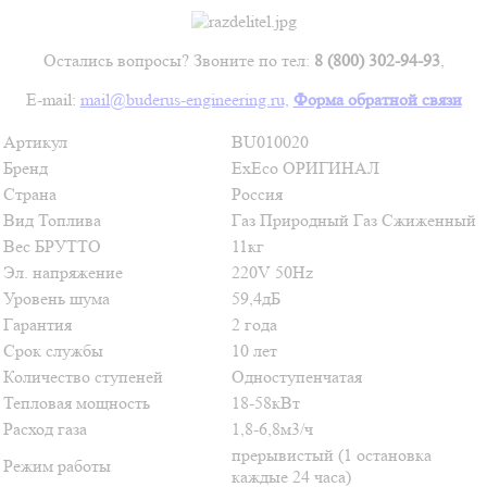
Остались вопросы? Звоните по тел:
8 (800) 302-94-93
,
E-mail:
mail@buderus-engineering.ru,
Форма обратной связи
Артикул
BU010020
Бренд
ExEco
ОРИГИНАЛ
Страна
Россия
Вид Топлива
Газ Природный
Газ Сжиженный
Вес БРУТТО
11кг
Эл. напряжение
220V 50Hz
Уровень шума
59,4дБ
Гарантия
2 года
Срок службы
10 лет
Количество ступеней
Одноступенчатая
Тепловая мощность
18-58кВт
Расход газа
1,8-6,8м3/ч
прерывистый (1 остановка
Режим работы
каждые 24 часа)